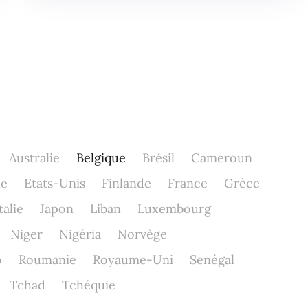
Australie
Belgique
Brésil
Cameroun
ne
Etats-Unis
Finlande
France
Grèce
talie
Japon
Liban
Luxembourg
Niger
Nigéria
Norvège
o
Roumanie
Royaume-Uni
Senégal
Tchad
Tchéquie