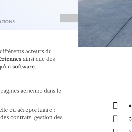
ATIONS
 différents acteurs du
ériennes
ainsi que des
u’en
software
.
mpagnies aérienne dans le
A
ielle ou aéroportuaire :
 des contrats, gestion des
C