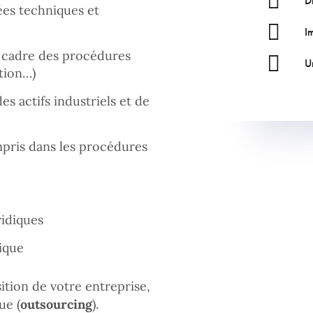
D
ées techniques et
I
le cadre des procédures
U
tion…)
des actifs industriels et de
mpris dans les procédures
ridiques
ique
tion de votre entreprise,
ue (
outsourcing
).