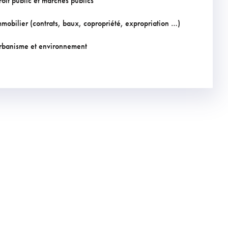
roit public et marchés publics
mmobilier (contrats, baux, copropriété, expropriation …)
rbanisme et environnement