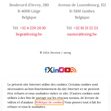
Boulevard d’Avroy, 280
Avenue de Luxembourg, 152
B-4000 Liège
B-5100 Jambes
Belgique
Belgique
Tél.
+32 4 229 20 10
Tél.
+32 81 21 22 23
liege@lexing.be
namur@lexing.be
© 2026 Structure | Lexing
Le présent site Internet utilise des cookies. Certains cookies sont
nécessaires au bon fonctionnement du site Internet et ne peuvent
Plan du site
Conditions générales
être refusés si vous souhaitez visiter ce site. D'autres cookies sont
utilisés à des fins de partage sur les réseaux sociaux, de lecture de
vidéos et d'analyse :
Politique de cookies
Vous pouvez tout à fait les
Protection des données & Cookies
refuser si vous le souhaitez.