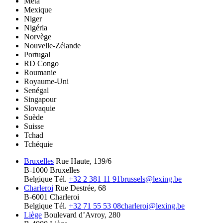
Meta
Mexique
Niger
Nigéria
Norvège
Nouvelle-Zélande
Portugal
RD Congo
Roumanie
Royaume-Uni
Senégal
Singapour
Slovaquie
Suède
Suisse
Tchad
Tchéquie
Bruxelles
Rue Haute, 139/6
B-1000 Bruxelles
Belgique
Tél.
+32 2 381 11 91
brussels@lexing.be
Charleroi
Rue Destrée, 68
B-6001 Charleroi
Belgique
Tél.
+32 71 55 53 08
charleroi@lexing.be
Liège
Boulevard d’Avroy, 280