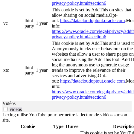
privacy-policy.html#section6
This cookie is set by AddThis on sites that
allow sharing on social media.Opt-
third
out:
https://datacloudoptout.oracle.com
.Mor
vc
1 year
party
info:
https ://www.oracle.com/legal/privacy/addth
privacy-policy.html#section6
This cookie is set by AddThis and is used t
Anonymously tracks user behaviour on the
websites that allow a user to share pages on
social media using the AddThis tool. AddT
log the anonymous use to generate usage
third
xtc
1 year
trends to improve the relevance of their
party
services and advertising.Opt-
out:
https://datacloudoptout.oracle.com
.Mor
info:
https ://www.oracle.com/legal/privacy/addth
privacy-policy.html#section6
Vidéos
videos
Lexing utilise YouTube pour permettre la lecture de vidéos sur son
site.
Cookie
Type
Durée
Descripti
This cookie is set by YouTub