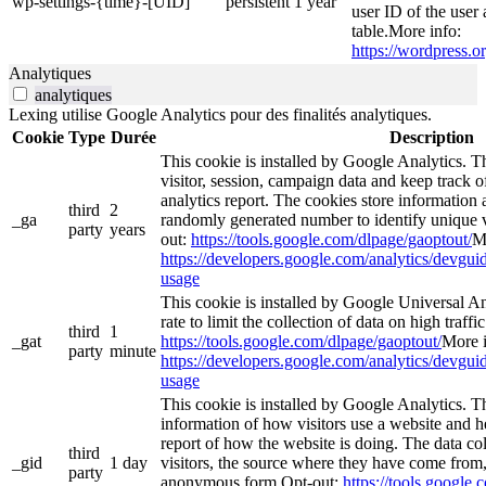
wp-settings-{time}-[UID]
persistent
1 year
user ID of the user 
table.More info:
https://wordpress.or
Analytiques
analytiques
Lexing utilise Google Analytics pour des finalités analytiques.
Cookie
Type
Durée
Description
This cookie is installed by Google Analytics. Th
visitor, session, campaign data and keep track of 
analytics report. The cookies store informatio
third
2
_ga
randomly generated number to identify unique v
party
years
out:
https://tools.google.com/dlpage/gaoptout/
M
https://developers.google.com/analytics/devguide
usage
This cookie is installed by Google Universal Ana
rate to limit the collection of data on high traffi
third
1
_gat
https://tools.google.com/dlpage/gaoptout/
More i
party
minute
https://developers.google.com/analytics/devguide
usage
This cookie is installed by Google Analytics. Th
information of how visitors use a website and he
report of how the website is doing. The data co
third
_gid
1 day
visitors, the source where they have come from,
party
anonymous form.Opt-out:
https://tools.google