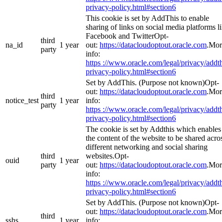
privacy-policy.html#section6
This cookie is set by AddThis to enable
sharing of links on social media platforms l
Facebook and TwitterOpt-
third
na_id
1 year
out:
https://datacloudoptout.oracle.com
.Mor
party
info:
https ://www.oracle.com/legal/privacy/addth
privacy-policy.html#section6
Set by AddThis. (Purpose not known)Opt-
out:
https://datacloudoptout.oracle.com
.Mor
third
notice_test
1 year
info:
party
https ://www.oracle.com/legal/privacy/addth
privacy-policy.html#section6
The cookie is set by Addthis which enables
the content of the website to be shared acro
different networking and social sharing
third
websites.Opt-
ouid
1 year
party
out:
https://datacloudoptout.oracle.com
.Mor
info:
https ://www.oracle.com/legal/privacy/addth
privacy-policy.html#section6
Set by AddThis. (Purpose not known)Opt-
out:
https://datacloudoptout.oracle.com
.Mor
third
sshs
1 year
info: