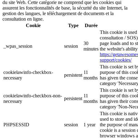
du site Web. Cette catégorie ne comprend que les cookies qui
assurent les fonctionnalités de base, la sécurité du site Internet, la
gestion des langues, le téléchargement de documents et la
consultation en ligne.
Cookie
Type
Durée
This cookie is use
consultation / SOS)
30
page loads and to s
_wpas_session
session
minutes
the website's abilit
https://getawesom
support/cookies/
This cookie is set
cookielawinfo-checkbox-
11
purpose of this cook
persistent
necessary
months
has given the conse
category 'Necessary
This cookie is set
cookielawinfo-checkbox-non-
11
purpose of this cook
persistent
necessary
months
has given their con
category 'Non-Nece
This cookie is nati
used to store and id
PHPSESSID
session
1 year
the purpose of mana
cookie is a session 
browser windows ar