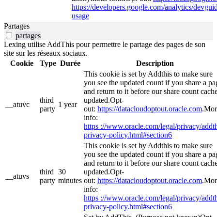
https://developers.google.com/analytics/devguide
usage
Partages
partages
Lexing utilise AddThis pour permettre le partage des pages de son
site sur les réseaux sociaux.
Cookie
Type
Durée
Description
This cookie is set by Addthis to make sure
you see the updated count if you share a pa
and return to it before our share count cache
third
updated.Opt-
__atuvc
1 year
party
out:
https://datacloudoptout.oracle.com
.Mor
info:
https ://www.oracle.com/legal/privacy/addth
privacy-policy.html#section6
This cookie is set by Addthis to make sure
you see the updated count if you share a pa
and return to it before our share count cache
third
30
updated.Opt-
__atuvs
party
minutes
out:
https://datacloudoptout.oracle.com
.Mor
info:
https ://www.oracle.com/legal/privacy/addth
privacy-policy.html#section6