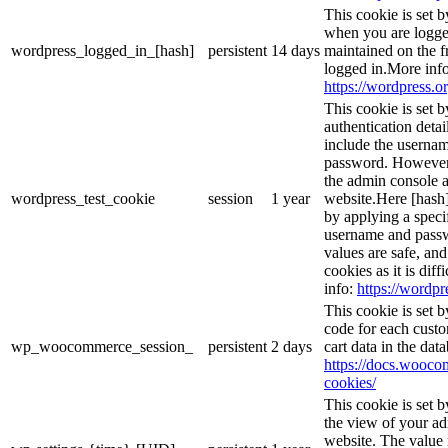
This cookie is set 
when you are logge
wordpress_logged_in_[hash]
persistent
14 days
maintained on the f
logged in.More info
https://wordpress.or
This cookie is set b
authentication detai
include the userna
password. However, 
the admin console a
wordpress_test_cookie
session
1 year
website.Here [hash] 
by applying a speci
username and passwo
values are safe, an
cookies as it is dif
info:
https://wordpr
This cookie is set
code for each custo
wp_woocommerce_session_
persistent
2 days
cart data in the da
https://docs.woo
cookies/
This cookie is set 
the view of your ad
website. The value 