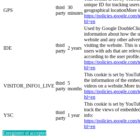
unique ID for tracking users
third
30
GPS
geographical locationMore i
party
minutes
https://policies.google.com/
hl=en
Used by Google DoubleClic
information about how the u
website and any other adver
third
visiting the website. This is
IDE
2 years
party
users with ads that are relev
according to the user profil
https://policies.google.com/
hl=en
This cookie is set by YouTu
the information of the emb
third
5
VISITOR_INFO1_LIVE
videos on a website.More in
party
months
https://policies.google.com/
hl=en
This cookie is set by YouTub
track the views of embedde
third
YSC
1 year
info:
party
https://policies.google.com/
hl=en
Enregistrer et accepter