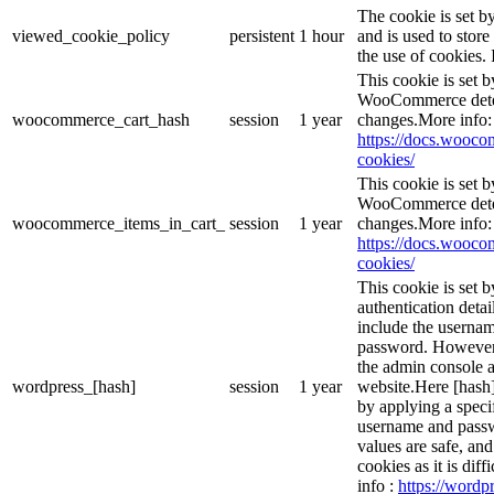
The cookie is set 
viewed_cookie_policy
persistent
1 hour
and is used to stor
the use of cookies. 
This cookie is set
WooCommerce deter
woocommerce_cart_hash
session
1 year
changes.More info:
https://docs.woo
cookies/
This cookie is set
WooCommerce deter
woocommerce_items_in_cart_
session
1 year
changes.More info:
https://docs.woo
cookies/
This cookie is set b
authentication detai
include the userna
password. However, 
the admin console a
wordpress_[hash]
session
1 year
website.Here [hash] 
by applying a speci
username and passwo
values are safe, an
cookies as it is dif
info :
https://wordpr