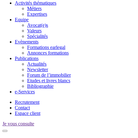
Activités thématiques
Métiers
Expertises
Equipe
Avocat(e)s
Valeurs
Spécialités
Evènements
Formations earlegal
Annonces formations
Publications
Actualités
Newsletter
Forum de l’immobilier
Etudes et livres blancs
Bibliographie
e-Services
Recrutement
Contact
Espace client
Je vous consulte