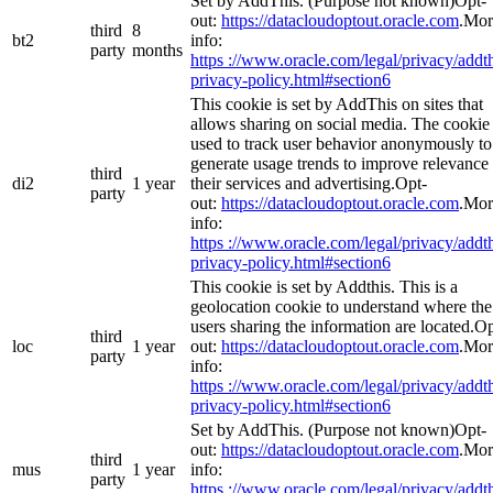
Set by AddThis. (Purpose not known)Opt-
out:
https://datacloudoptout.oracle.com
.Mor
third
8
bt2
info:
party
months
https ://www.oracle.com/legal/privacy/addth
privacy-policy.html#section6
This cookie is set by AddThis on sites that
allows sharing on social media. The cookie 
used to track user behavior anonymously to
generate usage trends to improve relevance 
third
di2
1 year
their services and advertising.Opt-
party
out:
https://datacloudoptout.oracle.com
.Mor
info:
https ://www.oracle.com/legal/privacy/addth
privacy-policy.html#section6
This cookie is set by Addthis. This is a
geolocation cookie to understand where the
users sharing the information are located.Op
third
loc
1 year
out:
https://datacloudoptout.oracle.com
.Mor
party
info:
https ://www.oracle.com/legal/privacy/addth
privacy-policy.html#section6
Set by AddThis. (Purpose not known)Opt-
out:
https://datacloudoptout.oracle.com
.Mor
third
mus
1 year
info:
party
https ://www.oracle.com/legal/privacy/addth