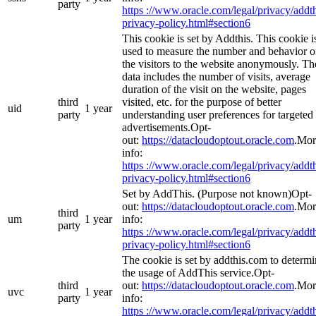
party
https ://www.oracle.com/legal/privacy/addth
privacy-policy.html#section6
This cookie is set by Addthis. This cookie i
used to measure the number and behavior o
the visitors to the website anonymously. Th
data includes the number of visits, average
duration of the visit on the website, pages
third
visited, etc. for the purpose of better
uid
1 year
party
understanding user preferences for targeted
advertisements.Opt-
out:
https://datacloudoptout.oracle.com
.Mor
info:
https ://www.oracle.com/legal/privacy/addth
privacy-policy.html#section6
Set by AddThis. (Purpose not known)Opt-
out:
https://datacloudoptout.oracle.com
.Mor
third
um
1 year
info:
party
https ://www.oracle.com/legal/privacy/addth
privacy-policy.html#section6
The cookie is set by addthis.com to determ
the usage of AddThis service.Opt-
third
out:
https://datacloudoptout.oracle.com
.Mor
uvc
1 year
party
info:
https ://www.oracle.com/legal/privacy/addth