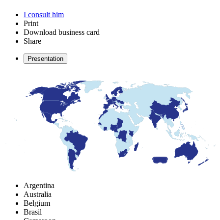
I consult him
Print
Download business card
Share
Presentation
Argentina
Australia
Belgium
Brasil