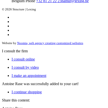
Belgium
Phone
+32 81 21 22 23
namur@lexing.be
© 2026 Structure | Lexing
Website by
Noomia, web agency creating customized websites
I consult the firm
I consult online
I consult by video
I make an appointment
Antoine Rase
was successfully added to your cart!
I continue shopping
Share this content: