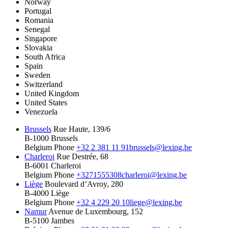
Norway
Portugal
Romania
Senegal
Singapore
Slovakia
South Africa
Spain
Sweden
Switzerland
United Kingdom
United States
Venezuela
Brussels
Rue Haute, 139/6
B-1000 Brussels
Belgium
Phone
+32 2 381 11 91
brussels@lexing.be
Charleroi
Rue Destrée, 68
B-6001 Charleroi
Belgium
Phone
+3271555308
charleroi@lexing.be
Liège
Boulevard d’Avroy, 280
B-4000 Liège
Belgium
Phone
+32 4 229 20 10
liege@lexing.be
Namur
Avenue de Luxembourg, 152
B-5100 Jambes