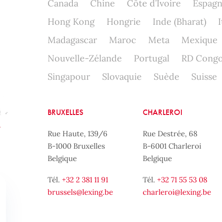
Canada
Chine
Côte d’Ivoire
Espag
Hong Kong
Hongrie
Inde (Bharat)
I
Madagascar
Maroc
Meta
Mexique
Nouvelle-Zélande
Portugal
RD Cong
Singapour
Slovaquie
Suède
Suisse
BRUXELLES
CHARLEROI
Rue Haute, 139/6
Rue Destrée, 68
B-1000 Bruxelles
B-6001 Charleroi
Belgique
Belgique
Tél.
+32 2 381 11 91
Tél.
+32 71 55 53 08
brussels@lexing.be
charleroi@lexing.be