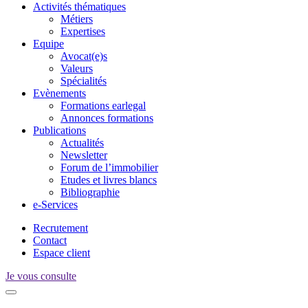
Activités thématiques
Métiers
Expertises
Equipe
Avocat(e)s
Valeurs
Spécialités
Evènements
Formations earlegal
Annonces formations
Publications
Actualités
Newsletter
Forum de l’immobilier
Etudes et livres blancs
Bibliographie
e-Services
Recrutement
Contact
Espace client
Je vous consulte