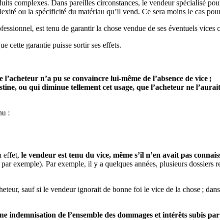
duits complexes. Dans pareilles circonstances, le vendeur spécialisé pour
lexité ou la spécificité du matériau qu’il vend. Ce sera moins le cas po
ofessionnel, est tenu de garantir la chose vendue de ses éventuels vices 
 cette garantie puisse sortir ses effets.
ue l’acheteur n’a pu se convaincre lui-même de l’absence de vice ;
ine, ou qui diminue tellement cet usage, que l’acheteur ne l’aurait
nu :
 effet,
le vendeur est tenu du vice, même s’il n’en avait pas connai
par exemple). Par exemple, il y a quelques années, plusieurs dossiers re
eteur, sauf si le vendeur ignorait de bonne foi le vice de la chose ; dans p
ne indemnisation de l’ensemble des dommages et intérêts subis par