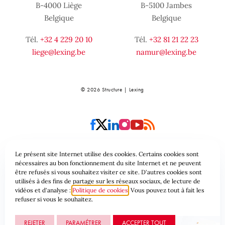
B-4000 Liège
B-5100 Jambes
Belgique
Belgique
Tél.
+32 4 229 20 10
Tél.
+32 81 21 22 23
liege@lexing.be
namur@lexing.be
© 2026 Structure | Lexing
Le présent site Internet utilise des cookies. Certains cookies sont
nécessaires au bon fonctionnement du site Internet et ne peuvent
Plan du site
Conditions générales
être refusés si vous souhaitez visiter ce site. D'autres cookies sont
utilisés à des fins de partage sur les réseaux sociaux, de lecture de
vidéos et d'analyse :
Politique de cookies
Vous pouvez tout à fait les
Protection des données & Cookies
refuser si vous le souhaitez.
REJETER
PARAMÉTRER
ACCEPTER TOUT