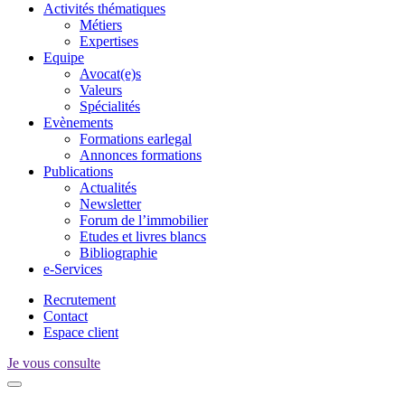
Activités thématiques
Métiers
Expertises
Equipe
Avocat(e)s
Valeurs
Spécialités
Evènements
Formations earlegal
Annonces formations
Publications
Actualités
Newsletter
Forum de l’immobilier
Etudes et livres blancs
Bibliographie
e-Services
Recrutement
Contact
Espace client
Je vous consulte