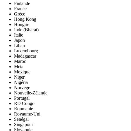
Finlande
France
Grèce
Hong Kong
Hongrie
Inde (Bharat)
Italie
Japon
Liban
Luxembourg
Madagascar
Maroc
Meta
Mexique
Niger
Nigéria
Norvège
Nouvelle-Zélande
Portugal
RD Congo
Roumanie
Royaume-Uni
Senégal
Singapour
Slovaquie