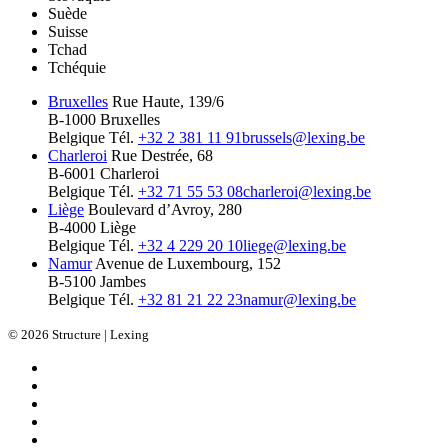
Suède
Suisse
Tchad
Tchéquie
Bruxelles
Rue Haute, 139/6
B-1000 Bruxelles
Belgique
Tél.
+32 2 381 11 91
brussels@lexing.be
Charleroi
Rue Destrée, 68
B-6001 Charleroi
Belgique
Tél.
+32 71 55 53 08
charleroi@lexing.be
Liège
Boulevard d’Avroy, 280
B-4000 Liège
Belgique
Tél.
+32 4 229 20 10
liege@lexing.be
Namur
Avenue de Luxembourg, 152
B-5100 Jambes
Belgique
Tél.
+32 81 21 22 23
namur@lexing.be
© 2026 Structure | Lexing