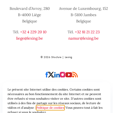
Boulevard d’Avroy, 280
Avenue de Luxembourg, 152
B-4000 Liège
B-5100 Jambes
Belgique
Belgique
Tél.
+32 4 229 20 10
Tél.
+32 81 21 22 23
liege@lexing.be
namur@lexing.be
© 2026 Structure | Lexing
Le présent site Internet utilise des cookies. Certains cookies sont
nécessaires au bon fonctionnement du site Internet et ne peuvent
Plan du site
Conditions générales
être refusés si vous souhaitez visiter ce site. D'autres cookies sont
utilisés à des fins de partage sur les réseaux sociaux, de lecture de
vidéos et d'analyse :
Politique de cookies
Vous pouvez tout à fait les
Protection des données & Cookies
refuser si vous le souhaitez.