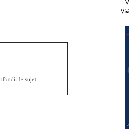
V
Vis
fondir le sujet.