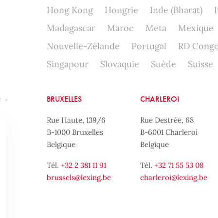
Hong Kong
Hongrie
Inde (Bharat)
I
Madagascar
Maroc
Meta
Mexique
Nouvelle-Zélande
Portugal
RD Cong
Singapour
Slovaquie
Suède
Suisse
BRUXELLES
CHARLEROI
Rue Haute, 139/6
Rue Destrée, 68
B-1000 Bruxelles
B-6001 Charleroi
Belgique
Belgique
Tél.
+32 2 381 11 91
Tél.
+32 71 55 53 08
brussels@lexing.be
charleroi@lexing.be